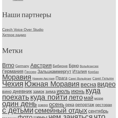
Наши партнеры
Czech Voice Over Studio
Хитрое радио
Метки
Brno
Австрия
Брно
Бибионе
Germany
Вольфгангзее
Германия
Зальцкаммергут
Италия
Гессен
Корбах
Моравия
Прага
Санкт Гильген
Нижняя Австрия
Санкт Вольфганг
Чехия
Южная Моравия
видео
весна
куда
июль
июнь
дневник
замок
зима
вино
поехать
куда пойти
лето
май
море
один день
осень
репортаж
река
ресторан
озеро
с детьми
семейный отдых
сентябрь
что
чем заняться
фото
цены