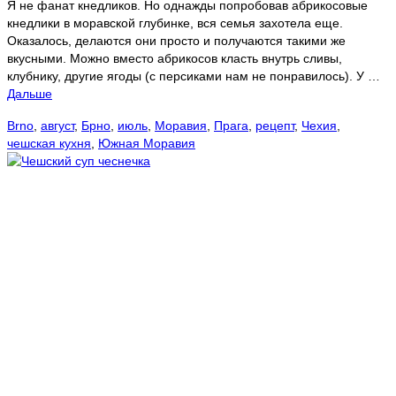
Я не фанат кнедликов. Но однажды попробовав абрикосовые
кнедлики в моравской глубинке, вся семья захотела еще.
Оказалось, делаются они просто и получаются такими же
вкусными. Можно вместо абрикосов класть внутрь сливы,
клубнику, другие ягоды (с персиками нам не понравилось). У …
Дальше
Brno
,
август
,
Брно
,
июль
,
Моравия
,
Прага
,
рецепт
,
Чехия
,
чешская кухня
,
Южная Моравия