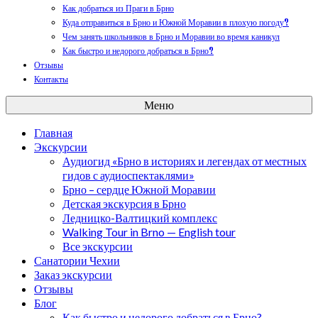
Как добраться из Праги в Брно
Куда отправиться в Брно и Южной Моравии в плохую погоду?
Чем занять школьников в Брно и Моравии во время каникул
Как быстро и недорого добраться в Брно?
Отзывы
Контакты
Меню
Главная
Экскурсии
Аудиогид «Брно в историях и легендах от местных
гидов с аудиоспектаклями»
Брно – сердце Южной Моравии
Детская экскурсия в Брно
Ледницко-Валтицкий комплекс
Walking Tour in Brno — English tour
Все экскурсии
Санатории Чехии
Заказ экскурсии
Отзывы
Блог
Как быстро и недорого добраться в Брно?