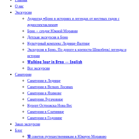
О нас
Экскурсии
Аудиогид «Брно в историях и легендах от местных гидов с
аудиоспектаклями»
Брно – сердце Южной Моравии
Детская экскурсия в Брно
Культурный комплекс Леднице-Валтице
Экскурсия в Брно. По дороге к крепости Шпилберк: легенды и
истории
Walking Tour in Brno — English
Все экскурсии
Санатории
Санатории в Леднице
Санатории в Велких Лосинах
Санатории в Яхимове
Санатории Лугачовице
Курорт Острожска Нова Вес
Санатории в Слатинице
Санатории в Годонине
Заказ экскурсии
Блог
10 советов путешественникам в Южную Моравию