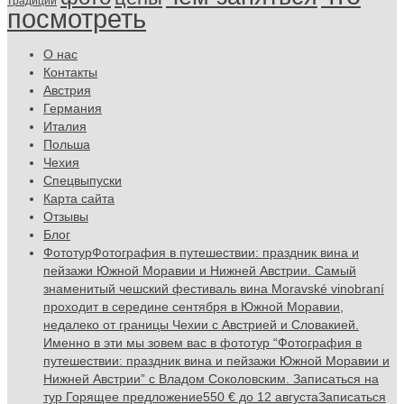
традиции
посмотреть
О нас
Контакты
Австрия
Германия
Италия
Польша
Чехия
Спецвыпуски
Карта сайта
Отзывы
Блог
Фототур
Фотография в путешествии: праздник вина и
пейзажи Южной Моравии и Нижней Австрии. Самый
знаменитый чешский фестиваль вина Moravské vinobraní
проходит в середине сентября в Южной Моравии,
недалеко от границы Чехии с Австрией и Словакией.
Именно в эти мы зовем вас в фототур “Фотография в
путешествии: праздник вина и пейзажи Южной Моравии и
Нижней Австрии” с Владом Соколовским. Записаться на
тур Горящее предложение550 € до 12 августаЗаписаться