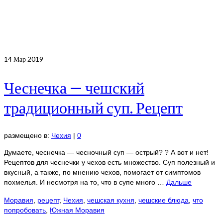
14
Мар 2019
Чеснечка — чешский
традиционный суп. Рецепт
размещено в:
Чехия
|
0
Думаете, чеснечка — чесночный суп — острый? ? А вот и нет!
Рецептов для чеснечки у чехов есть множество. Суп полезный и
вкусный, а также, по мнению чехов, помогает от симптомов
похмелья. И несмотря на то, что в супе много …
Дальше
Моравия
,
рецепт
,
Чехия
,
чешская кухня
,
чешские блюда
,
что
попробовать
,
Южная Моравия