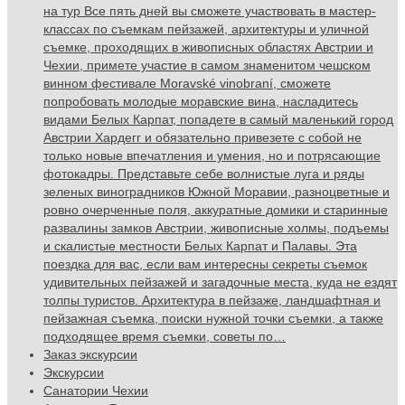
на тур Все пять дней вы сможете участвовать в мастер-
классах по съемкам пейзажей, архитектуры и уличной
съемке, проходящих в живописных областях Австрии и
Чехии, примете участие в самом знаменитом чешском
винном фестивале Moravské vinobraní, сможете
попробовать молодые моравские вина, насладитесь
видами Белых Карпат, попадете в самый маленький город
Австрии Хардегг и обязательно привезете с собой не
только новые впечатления и умения, но и потрясающие
фотокадры. Представьте себе волнистые луга и ряды
зеленых виноградников Южной Моравии, разноцветные и
ровно очерченные поля, аккуратные домики и старинные
развалины замков Австрии, живописные холмы, подъемы
и скалистые местности Белых Карпат и Палавы. Эта
поездка для вас, если вам интересны секреты съемок
удивительных пейзажей и загадочные места, куда не ездят
толпы туристов. Архитектура в пейзаже, ландшафтная и
пейзажная съемка, поиски нужной точки съемки, а также
подходящее время съемки, советы по…
Заказ экскурсии
Экскурсии
Санатории Чехии