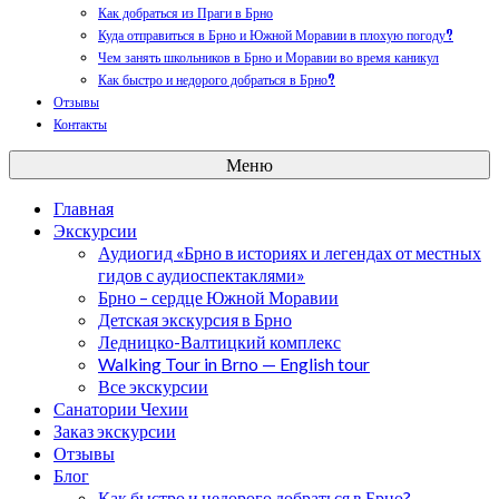
Как добраться из Праги в Брно
Куда отправиться в Брно и Южной Моравии в плохую погоду?
Чем занять школьников в Брно и Моравии во время каникул
Как быстро и недорого добраться в Брно?
Отзывы
Контакты
Меню
Главная
Экскурсии
Аудиогид «Брно в историях и легендах от местных
гидов с аудиоспектаклями»
Брно – сердце Южной Моравии
Детская экскурсия в Брно
Ледницко-Валтицкий комплекс
Walking Tour in Brno — English tour
Все экскурсии
Санатории Чехии
Заказ экскурсии
Отзывы
Блог
Как быстро и недорого добраться в Брно?