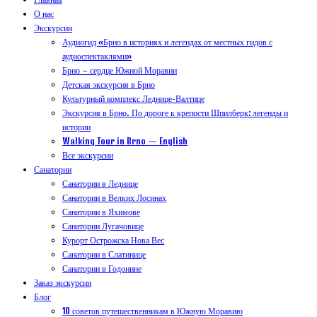
О нас
Экскурсии
Аудиогид «Брно в историях и легендах от местных гидов с
аудиоспектаклями»
Брно – сердце Южной Моравии
Детская экскурсия в Брно
Культурный комплекс Леднице-Валтице
Экскурсия в Брно. По дороге к крепости Шпилберк: легенды и
истории
Walking Tour in Brno — English
Все экскурсии
Санатории
Санатории в Леднице
Санатории в Велких Лосинах
Санатории в Яхимове
Санатории Лугачовице
Курорт Острожска Нова Вес
Санатории в Слатинице
Санатории в Годонине
Заказ экскурсии
Блог
10 советов путешественникам в Южную Моравию