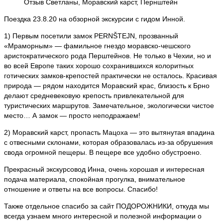
Отзыв Светланы, Моравский карст, Пернштейн
Поездка 23.8.20 на обзорной экскурсии с гидом Инной.
1) Первым посетили замок РЕRNŠTEJN, прозванный
«Мраморным» — фамильное гнездо моравско-чешского
аристократического рода Перштейнов. Не только в Чехии, но и
во всей Европе таких хорошо сохранившихся колоритных
готических замков-крепостей практически не осталось. Красивая
природа — рядом находится Моравский крас, близость к Брно
делают средневековую крепость привлекательной для
туристических маршрутов. Замечательное, экологически чистое
место… А замок — просто неподражаем!
2) Моравский карст, пропасть Мацоха — это вытянутая впадина
с отвесными склонами, которая образовалась из-за обрушения
свода огромной пещеры. В пещере все удобно обустроено.
Прекрасный экскурсовод Инна, очень хорошая и интересная
подача материала, спокойная прогулка, внимательное
отношение и ответы на все вопросы. Спасибо!
Также отдельное спасибо за сайт ПОДОРОЖНИКИ, откуда мы
всегда узнаем много интересной и полезной информации о