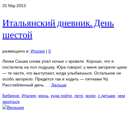
31
Мар 2013
Итальянский дневник. День
шестой
размещено в:
Италия
|
0
Ленка Сашка снова упал ночью с кровати. Хорошо, что я
постелила на пол подушку. Юра говорит, у меня загорели щеки
— те части, что выступают, когда улыбаешься. Остальное не
особо загорело. Придется так и ходить — пятнами %)
Расслабленный день. …
Дальше
Бибионе
,
Италия
,
июнь
,
куда пойти
,
лето
,
море
,
с детьми
,
чем
заняться