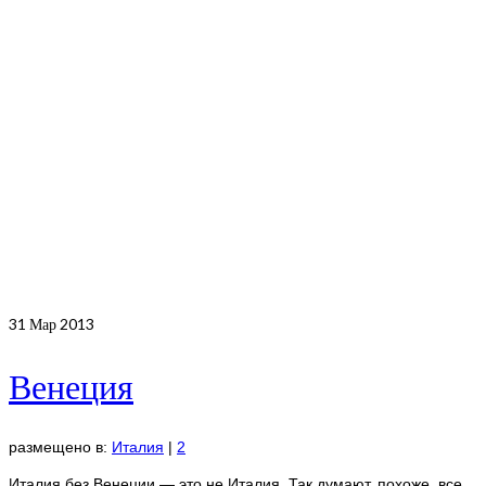
31
Мар 2013
Венеция
размещено в:
Италия
|
2
Италия без Венеции — это не Италия. Так думают, похоже, все