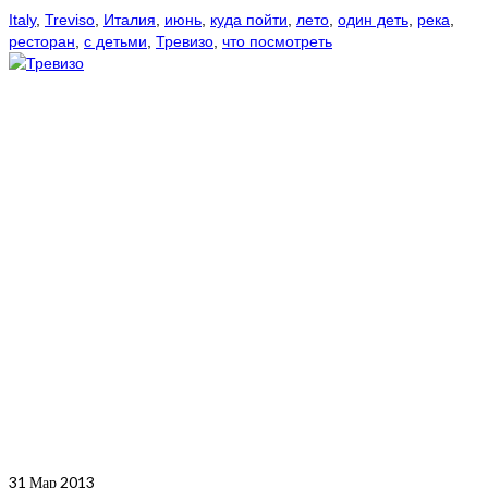
Italy
,
Treviso
,
Италия
,
июнь
,
куда пойти
,
лето
,
один деть
,
река
,
ресторан
,
с детьми
,
Тревизо
,
что посмотреть
31
Мар 2013