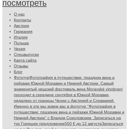
посмотреть
О нас
Контакты
Австрия
Германия
Италия
Польша
Чехия
Спецвыпуски
Карта сайта
Отзывы
Блог
Фототур
Фотография в путешествии: праздник вина и
пейзажи Южной Моравии и Нижней Австрии. Самый
знаменитый чешский фестиваль вина Moravské vinobraní
проходит в середине сентября в Южной Моравии,
недалеко от границы Чехии с Австрией и Словакией.
Именно в эти мы зовем вас в фототур “Фотография в
путешествии: праздник вина и пейзажи Южной Моравии и
Нижней Австрии” с Владом Соколовским. Записаться на
тур Горящее предложение550 € до 12 августаЗаписаться