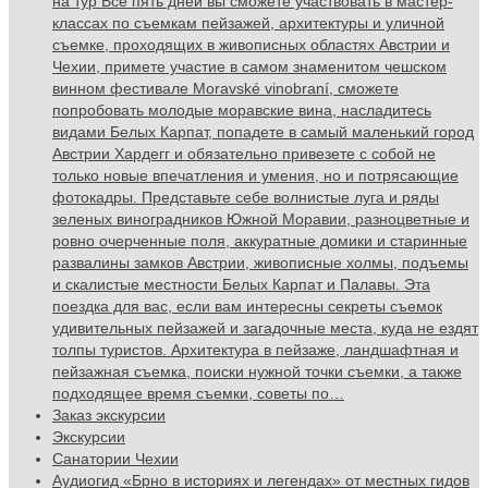
на тур Все пять дней вы сможете участвовать в мастер-
классах по съемкам пейзажей, архитектуры и уличной
съемке, проходящих в живописных областях Австрии и
Чехии, примете участие в самом знаменитом чешском
винном фестивале Moravské vinobraní, сможете
попробовать молодые моравские вина, насладитесь
видами Белых Карпат, попадете в самый маленький город
Австрии Хардегг и обязательно привезете с собой не
только новые впечатления и умения, но и потрясающие
фотокадры. Представьте себе волнистые луга и ряды
зеленых виноградников Южной Моравии, разноцветные и
ровно очерченные поля, аккуратные домики и старинные
развалины замков Австрии, живописные холмы, подъемы
и скалистые местности Белых Карпат и Палавы. Эта
поездка для вас, если вам интересны секреты съемок
удивительных пейзажей и загадочные места, куда не ездят
толпы туристов. Архитектура в пейзаже, ландшафтная и
пейзажная съемка, поиски нужной точки съемки, а также
подходящее время съемки, советы по…
Заказ экскурсии
Экскурсии
Санатории Чехии
Аудиогид «Брно в историях и легендах» от местных гидов