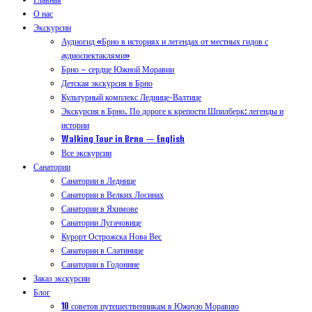
О нас
Экскурсии
Аудиогид «Брно в историях и легендах от местных гидов с
аудиоспектаклями»
Брно – сердце Южной Моравии
Детская экскурсия в Брно
Культурный комплекс Леднице-Валтице
Экскурсия в Брно. По дороге к крепости Шпилберк: легенды и
истории
Walking Tour in Brno — English
Все экскурсии
Санатории
Санатории в Леднице
Санатории в Велких Лосинах
Санатории в Яхимове
Санатории Лугачовице
Курорт Острожска Нова Вес
Санатории в Слатинице
Санатории в Годонине
Заказ экскурсии
Блог
10 советов путешественникам в Южную Моравию