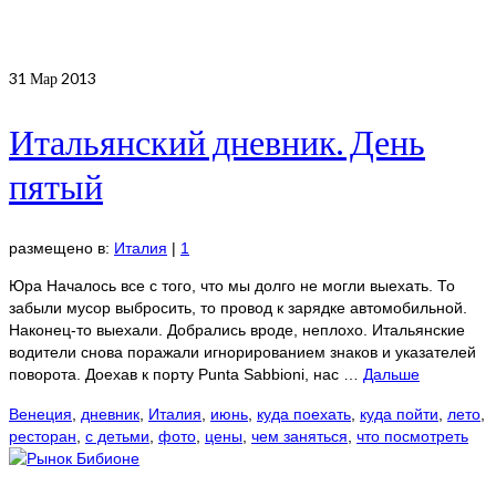
31
Мар 2013
Итальянский дневник. День
пятый
размещено в:
Италия
|
1
Юра Началось все с того, что мы долго не могли выехать. То
забыли мусор выбросить, то провод к зарядке автомобильной.
Наконец-то выехали. Добрались вроде, неплохо. Итальянские
водители снова поражали игнорированием знаков и указателей
поворота. Доехав к порту Punta Sabbioni, нас …
Дальше
Венеция
,
дневник
,
Италия
,
июнь
,
куда поехать
,
куда пойти
,
лето
,
ресторан
,
с детьми
,
фото
,
цены
,
чем заняться
,
что посмотреть