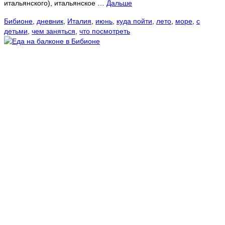
итальянского), итальянское …
Дальше
Бибионе
,
дневник
,
Италия
,
июнь
,
куда пойти
,
лето
,
море
,
с
детьми
,
чем заняться
,
что посмотреть