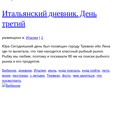
Итальянский дневник. День
третий
размещено в:
Италия
|
1
Юра Сегодняшний день был посвящен городу Тревизо ибо Лена
где-то вычитала, что там находится классный рыбный рынок.
Рыбку мы любим, поэтому и поскакали 80 км на поиски рыбного
рынка и его продуктов.
Бибионе
,
дневник
,
Италия
,
июнь
,
куда поехать
,
куда пойти
,
лето
,
море
,
ресторан
,
с детьми
,
Тревизо
,
фото
,
чем заняться
,
что
посмотреть