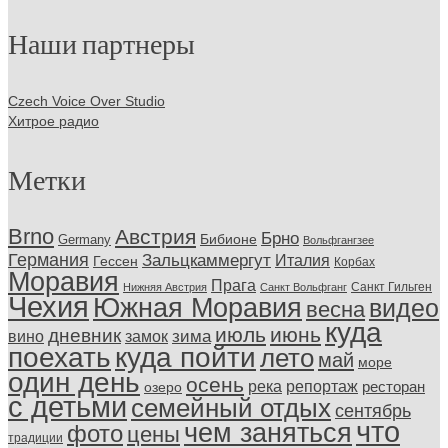
Наши партнеры
Czech Voice Over Studio
Хитрое радио
Метки
Brno
Австрия
Брно
Бибионе
Germany
Вольфгангзее
Германия
Зальцкаммергут
Италия
Гессен
Корбах
Моравия
Прага
Санкт Гильген
Нижняя Австрия
Санкт Вольфганг
Чехия
Южная Моравия
видео
весна
куда
июль
июнь
дневник
замок
зима
вино
поехать
куда пойти
лето
май
море
один день
осень
репортаж
река
ресторан
озеро
с детьми
семейный отдых
сентябрь
что
чем заняться
фото
цены
традиции