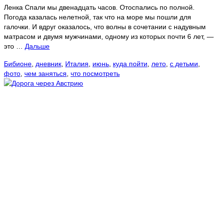
Ленка Спали мы двенадцать часов. Отоспались по полной.
Погода казалась нелетной, так что на море мы пошли для
галочки. И вдруг оказалось, что волны в сочетании с надувным
матрасом и двумя мужчинами, одному из которых почти 6 лет, —
это …
Дальше
Бибионе
,
дневник
,
Италия
,
июнь
,
куда пойти
,
лето
,
с детьми
,
фото
,
чем заняться
,
что посмотреть