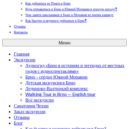
Как добраться из Праги в Брно
Куда отправиться в Брно и Южной Моравии в плохую погоду?
Чем занять школьников в Брно и Моравии во время каникул
Как быстро и недорого добраться в Брно?
Отзывы
Контакты
Меню
Главная
Экскурсии
Аудиогид «Брно в историях и легендах от местных
гидов с аудиоспектаклями»
Брно – сердце Южной Моравии
Детская экскурсия в Брно
Ледницко-Валтицкий комплекс
Walking Tour in Brno — English tour
Все экскурсии
Санатории Чехии
Заказ экскурсии
Отзывы
Блог
Как быстро и недорого добраться в Брно?