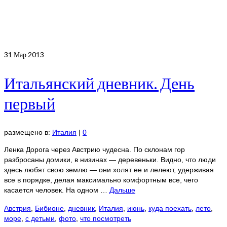
31
Мар 2013
Итальянский дневник. День
первый
размещено в:
Италия
|
0
Ленка Дорога через Австрию чудесна. По склонам гор
разбросаны домики, в низинах — деревеньки. Видно, что люди
здесь любят свою землю — они холят ее и лелеют, удерживая
все в порядке, делая максимально комфортным все, чего
касается человек. На одном …
Дальше
Австрия
,
Бибионе
,
дневник
,
Италия
,
июнь
,
куда поехать
,
лето
,
море
,
с детьми
,
фото
,
что посмотреть