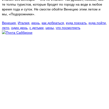
те толпы туристов, которые бродят по городу на воде в любое
время года и суток. Не смогли обойти Венецию этим летом и
мы, «Подорожники».
Венеция
,
Италия
,
июнь
,
как добраться
,
куда поехать
,
куда пойти
,
лето
,
один день
,
с детьми
,
цены
,
что посмотреть