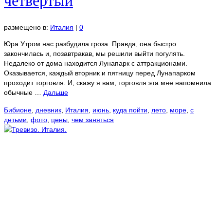
размещено в:
Италия
|
0
Юра Утром нас разбудила гроза. Правда, она быстро
закончилась и, позавтракав, мы решили выйти погулять.
Недалеко от дома находится Лунапарк с аттракционами.
Оказывается, каждый вторник и пятницу перед Лунапарком
проходит торговля. И, скажу я вам, торговля эта мне напомнила
обычные …
Дальше
Бибионе
,
дневник
,
Италия
,
июнь
,
куда пойти
,
лето
,
море
,
с
детьми
,
фото
,
цены
,
чем заняться