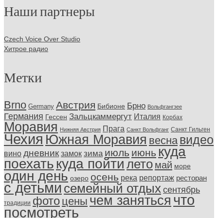
Наши партнеры
Czech Voice Over Studio
Хитрое радио
Метки
Brno
Австрия
Брно
Бибионе
Germany
Вольфгангзее
Германия
Зальцкаммергут
Италия
Гессен
Корбах
Моравия
Прага
Санкт Гильген
Нижняя Австрия
Санкт Вольфганг
Чехия
Южная Моравия
видео
весна
куда
июль
июнь
дневник
замок
зима
вино
поехать
куда пойти
лето
май
море
один день
осень
репортаж
река
ресторан
озеро
с детьми
семейный отдых
сентябрь
что
чем заняться
фото
цены
традиции
посмотреть