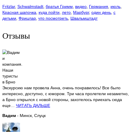
Fritzlar
,
Schwalmstadt
,
братья Гримм
,
видео
,
Германия
,
июль
,
Красная шапочка
,
куда пойти
,
лето
,
Марбург
,
один день
,
с
детьми
,
Фрицлар
,
что посмотреть
,
Швальмштадт
Отзывы
Экскурсию нам провела Анна, очень понравилось! Все было
интересно, доступно, с юмором. Три часа пролетели незаметно,
а Брно открылся с новой стороны, захотелось приехать сюда
еще…
ЧИТАТЬ ДАЛЬШЕ
Вадим
- Минск, Слуцк