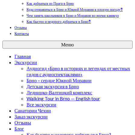
Как добраться из Праги в Брно
Куда отправиться в Брно и Южной Моравии в плохую погоду?
Чем занять школьников в Брно и Моравии во время каникул
Как быстро и недорого добраться в Брно?
Отзывы
Контакты
Меню
Главная
Экскурсии
Аудиогид «Брно в историях и легендах от местных
гидов с аудиоспектаклями»
Брно – сердце Южной Моравии
Детская экскурсия в Брно
Ледницко-Валтицкий комплекс
Walking Tour in Brno — English tour
Все экскурсии
Санатории Чехии
Заказ экскурсии
Отзывы
Блог
Как быстро и недорого добраться в Брно?