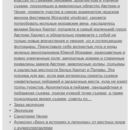
классах по съемкам пейзажей, архитектуры и уличной
съемке, проходящих в живописных областях Австрии и
Чехии, примете участие в самом знаменитом чешском
винном фестивале Moravské vinobraní, сможете
попробовать молодые моравские вина, насладитесь
видами Белых Карпат, попадете в самый маленький город
Австрии Хардегг и обязательно привезете с собой не
только новые впечатления и умения, но и потрясающие
фотокадры. Представьте себе волнистые луга и ряды
зеленых виноградников Южной Моравии, разноцветные и
ровно очерченные поля, аккуратные домики и старинные
развалины замков Австрии, живописные холмы, подъемы
и скалистые местности Белых Карпат и Палавы. Эта
поездка для вас, если вам интересны секреты съемок
удивительных пейзажей и загадочные места, куда не ездят
толпы туристов. Архитектура в пейзаже, ландшафтная и
пейзажная съемка, поиски нужной точки съемки, а также
подходящее время съемки, советы по…
Заказ экскурсии
Экскурсии
Санатории Чехии
Аудиогид «Брно в историях и легендах» от местных гидов
с аудиоспектаклями