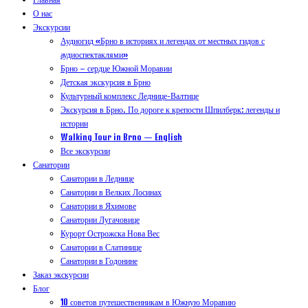
О нас
Экскурсии
Аудиогид «Брно в историях и легендах от местных гидов с
аудиоспектаклями»
Брно – сердце Южной Моравии
Детская экскурсия в Брно
Культурный комплекс Леднице-Валтице
Экскурсия в Брно. По дороге к крепости Шпилберк: легенды и
истории
Walking Tour in Brno — English
Все экскурсии
Санатории
Санатории в Леднице
Санатории в Велких Лосинах
Санатории в Яхимове
Санатории Лугачовице
Курорт Острожска Нова Вес
Санатории в Слатинице
Санатории в Годонине
Заказ экскурсии
Блог
10 советов путешественникам в Южную Моравию