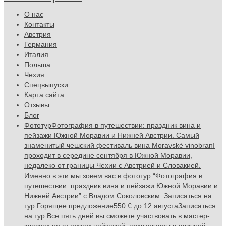
О нас
Контакты
Австрия
Германия
Италия
Польша
Чехия
Спецвыпуски
Карта сайта
Отзывы
Блог
Фототур
Фотография в путешествии: праздник вина и
пейзажи Южной Моравии и Нижней Австрии. Самый
знаменитый чешский фестиваль вина Moravské vinobraní
проходит в середине сентября в Южной Моравии,
недалеко от границы Чехии с Австрией и Словакией.
Именно в эти мы зовем вас в фототур “Фотография в
путешествии: праздник вина и пейзажи Южной Моравии и
Нижней Австрии” с Владом Соколовским. Записаться на
тур Горящее предложение550 € до 12 августаЗаписаться
на тур Все пять дней вы сможете участвовать в мастер-