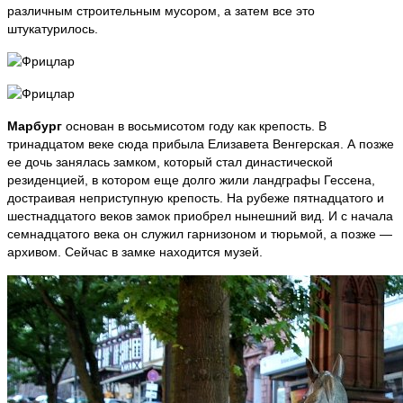
различным строительным мусором, а затем все это
штукатурилось.
Марбург
основан в восьмисотом году как крепость. В
тринадцатом веке сюда прибыла Елизавета Венгерская. А позже
ее дочь занялась замком, который стал династической
резиденцией, в котором еще долго жили ландграфы Гессена,
достраивая неприступную крепость. На рубеже пятнадцатого и
шестнадцатого веков замок приобрел нынешний вид. И с начала
семнадцатого века он служил гарнизоном и тюрьмой, а позже —
архивом. Сейчас в замке находится музей.