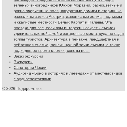
зеленых виноградников Южной Моравии, разноцветные и
ровно очерченные поля, аккуратные домики и старинные
развалины замков Австрии, живописные холмы, подъемы
и скалистые местности Белых Карпат и Палавы. Эта
поездка для вас, если вам интересны секреты съемок
удивительных пейзажей и загадочные места, куда не ездят
толпы туристов. Архитектура в пейзаже, ландшафтная и
пейзажная съемка, поиски нужной точки съемки, а также
подходящее время съемки, советы по…
Заказ экскурсии
Экскурсии
Санатории Чехии
Аудиогид «Брно в историях и легендах» от местных гидов
с аудиоспектаклями
© 2026 Подорожники