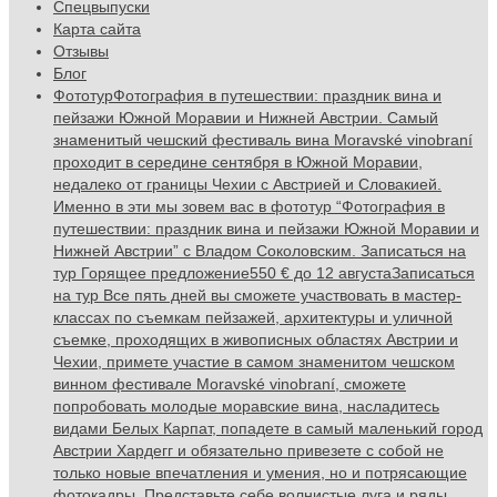
Спецвыпуски
Карта сайта
Отзывы
Блог
Фототур
Фотография в путешествии: праздник вина и
пейзажи Южной Моравии и Нижней Австрии. Самый
знаменитый чешский фестиваль вина Moravské vinobraní
проходит в середине сентября в Южной Моравии,
недалеко от границы Чехии с Австрией и Словакией.
Именно в эти мы зовем вас в фототур “Фотография в
путешествии: праздник вина и пейзажи Южной Моравии и
Нижней Австрии” с Владом Соколовским. Записаться на
тур Горящее предложение550 € до 12 августаЗаписаться
на тур Все пять дней вы сможете участвовать в мастер-
классах по съемкам пейзажей, архитектуры и уличной
съемке, проходящих в живописных областях Австрии и
Чехии, примете участие в самом знаменитом чешском
винном фестивале Moravské vinobraní, сможете
попробовать молодые моравские вина, насладитесь
видами Белых Карпат, попадете в самый маленький город
Австрии Хардегг и обязательно привезете с собой не
только новые впечатления и умения, но и потрясающие
фотокадры. Представьте себе волнистые луга и ряды