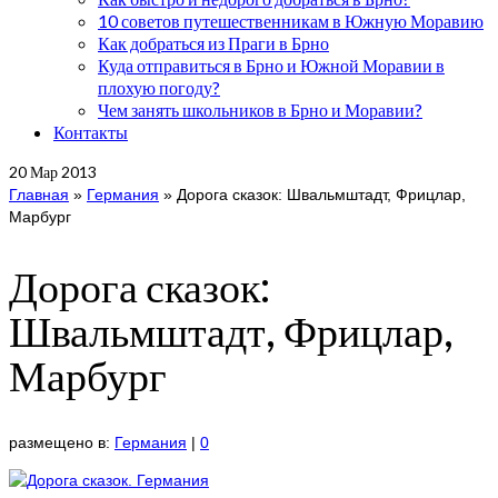
10 советов путешественникам в Южную Моравию
Как добраться из Праги в Брно
Куда отправиться в Брно и Южной Моравии в
плохую погоду?
Чем занять школьников в Брно и Моравии?
Контакты
20
Мар 2013
Главная
»
Германия
»
Дорога сказок: Швальмштадт, Фрицлар,
Марбург
Дорога сказок:
Швальмштадт, Фрицлар,
Марбург
размещено в:
Германия
|
0