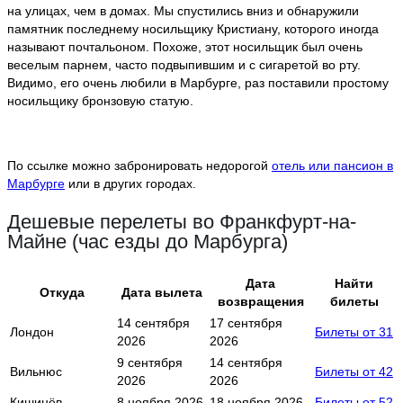
на улицах, чем в домах. Мы спустились вниз и обнаружили
памятник последнему носильщику Кристиану, которого иногда
называют почтальоном. Похоже, этот носильщик был очень
веселым парнем, часто подвыпившим и с сигаретой во рту.
Видимо, его очень любили в Марбурге, раз поставили простому
носильщику бронзовую статую.
По ссылке можно забронировать недорогой
отель или пансион в
Марбурге
или в других городах.
Дешевые перелеты во Франкфурт-на-
Майне (час езды до Марбурга)
Дата
Найти
Откуда
Дата вылета
возвращения
билеты
14 сентября
17 сентября
Лондон
Билеты от 31
2026
2026
9 сентября
14 сентября
Вильнюс
Билеты от 42
2026
2026
Кишинёв
8 ноября 2026
18 ноября 2026
Билеты от 52