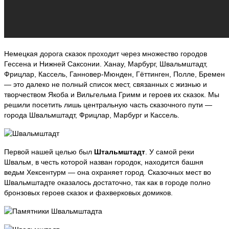
Немецкая дорога сказок проходит через множество городов
Гессена и Нижней Саксонии. Ханау, Марбург, Швальмштадт,
Фрицлар, Кассель, Ганновер-Мюнден, Гёттинген, Полле, Бремен
— это далеко не полный список мест, связанных с жизнью и
творчеством Якоба и Вильгельма Гримм и героев их сказок. Мы
решили посетить лишь центральную часть сказочного пути —
города Швальмштадт, Фрицлар, Марбург и Кассель.
Первой нашей целью был
Штальмштадт
. У самой реки
Швальм, в честь которой назван городок, находится башня
ведьм Хексентурм — она охраняет город. Сказочных мест во
Швальмштадте оказалось достаточно, так как в городе полно
бронзовых героев сказок и фахверковых домиков.