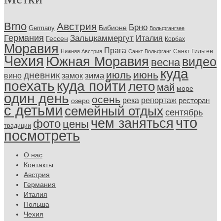
Brno
Австрия
Брно
Бибионе
Germany
Вольфгангзее
Германия
Зальцкаммергут
Италия
Гессен
Корбах
Моравия
Прага
Санкт Гильген
Нижняя Австрия
Санкт Вольфганг
Чехия
Южная Моравия
видео
весна
куда
июль
июнь
дневник
замок
зима
вино
поехать
куда пойти
лето
май
море
один день
осень
репортаж
река
ресторан
озеро
с детьми
семейный отдых
сентябрь
что
чем заняться
фото
цены
традиции
посмотреть
О нас
Контакты
Австрия
Германия
Италия
Польша
Чехия