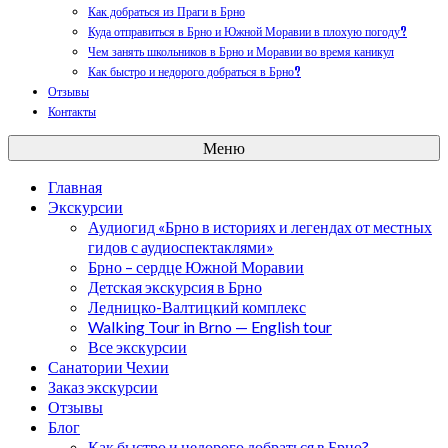
Как добраться из Праги в Брно
Куда отправиться в Брно и Южной Моравии в плохую погоду?
Чем занять школьников в Брно и Моравии во время каникул
Как быстро и недорого добраться в Брно?
Отзывы
Контакты
Меню
Главная
Экскурсии
Аудиогид «Брно в историях и легендах от местных
гидов с аудиоспектаклями»
Брно – сердце Южной Моравии
Детская экскурсия в Брно
Ледницко-Валтицкий комплекс
Walking Tour in Brno — English tour
Все экскурсии
Санатории Чехии
Заказ экскурсии
Отзывы
Блог
Как быстро и недорого добраться в Брно?