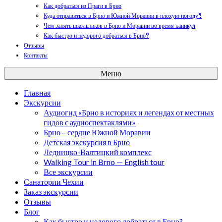
Как добраться из Праги в Брно
Куда отправиться в Брно и Южной Моравии в плохую погоду?
Чем занять школьников в Брно и Моравии во время каникул
Как быстро и недорого добраться в Брно?
Отзывы
Контакты
Меню
Главная
Экскурсии
Аудиогид «Брно в историях и легендах от местных
гидов с аудиоспектаклями»
Брно – сердце Южной Моравии
Детская экскурсия в Брно
Ледницко-Валтицкий комплекс
Walking Tour in Brno — English tour
Все экскурсии
Санатории Чехии
Заказ экскурсии
Отзывы
Блог
Как быстро и недорого добраться в Брно?