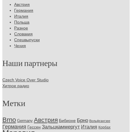
Австрия
Германия
Италия
Польша
Разное
Словакия
Спецвыпуски
Чехия
Наши партнеры
Czech Voice Over Studio
Хитрое радио
Метки
Brno
Австрия
Брно
Бибионе
Germany
Вольфгангзее
Германия
Зальцкаммергут
Италия
Гессен
Корбах