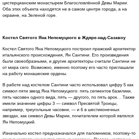
цистерцианским монастырем Благословлённой Девы Марии.
Оба этих объекта находятся не в самом центре города, а на
окраине, на Зеленой горе.
Костел Святого Яна Непомуцкого в Ждяре-над-Сазавоу
Костел Святого Яна Непомуцкого построил пражский архитектор
итальянского происхождения, Ян Сантини. Его произведения
были своеобразными, и другие архитекторы считали Сантини не
от мира сего. Возможно, именно поэтому его часто приглашали
на работу монашеские ордены.
В работе над костелом Сантини часто использовал цифру 5 как
символ пяти звезд Яна Непомуцкого: пять сегментов базилики,
пять часовен одного вида, пять — другого, по пять арок… Также
имели значение цифры 3 — символ Пресвятой Троицы,
например, треугольные часовни, — и 6 в шестиконечных
звездах, как символ Девы Марии, почитателем которой являлся
Ян Непомуцкий.
Изначально костел предназначался для паломников, поэтому-то