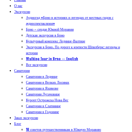
О нас
Экскурсии
Аудиогид «Брно в историях и легендах от местных гидов с
аудиоспектаклями»
Брно – сердце Южной Моравии
Детская экскурсия в Брно
Культурный комплекс Леднице-Валтице
Экскурсия в Брно. По дороге к крепости Шпилберк: легенды и
истории
Walking Tour in Brno — English
Все экскурсии
Санатории
Санатории в Леднице
Санатории в Велких Лосинах
Санатории в Яхимове
Санатории Лугачовице
Курорт Острожска Нова Вес
Санатории в Слатинице
Санатории в Годонине
Заказ экскурсии
Блог
10 советов путешественникам в Южную Моравию