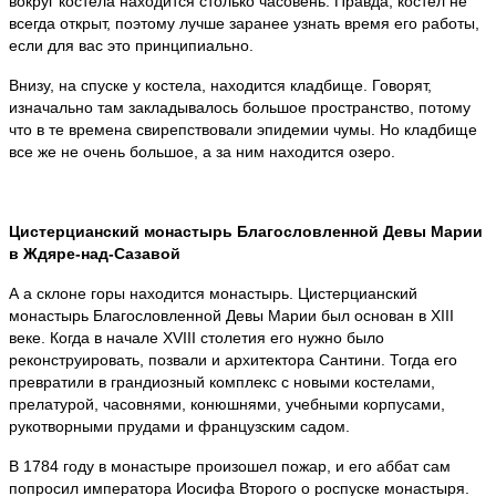
вокруг костела находится столько часовень. Правда, костел не
всегда открыт, поэтому лучше заранее узнать время его работы,
если для вас это принципиально.
Внизу, на спуске у костела, находится кладбище. Говорят,
изначально там закладывалось большое пространство, потому
что в те времена свирепствовали эпидемии чумы. Но кладбище
все же не очень большое, а за ним находится озеро.
Цистерцианский монастырь Благословленной Девы Марии
в Ждяре-над-Сазавой
А а склоне горы находится монастырь. Цистерцианский
монастырь Благословленной Девы Марии был основан в XIII
веке. Когда в начале XVIII столетия его нужно было
реконструировать, позвали и архитектора Сантини. Тогда его
превратили в грандиозный комплекс с новыми костелами,
прелатурой, часовнями, конюшнями, учебными корпусами,
рукотворными прудами и французским садом.
В 1784 году в монастыре произошел пожар, и его аббат сам
попросил императора Иосифа Второго о роспуске монастыря.