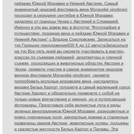
пейзажи Южной Моравии и Нижней Австрии. Самый
знаменитый чешский фестиваль вина Moravské vinobraní
проходит в середине сентября в Южной Моравии,
недалеко от границы Чехии с Австрией и Словакией.
Именно в эти мы зовем вас в фототур “Фотография в
путешествии: праздник вина и пейзажи Южной Моравии и
Нижней Австрии” с Владом Соколовским. Записаться на
тур Горящее предложение550 € до 12 августаЗаписаться
на тур Все пять дней вы сможете участвовать в мастер-
классах по съемкам пейзажей, архитектуры и уличной
съемке, проходящих в живописных областях Австрии и
Чехии, примете участие в самом знаменитом чешском
винном фестивале Moravské vinobraní, сможете
попробовать молодые моравские вина, насладитесь
видами Белых Карпат, попадете в самый маленький город
Австрии Хардегг и обязательно привезете с собой не
только новые впечатления и умения, но и потрясающие
фотокадры. Представьте себе волнистые луга и ряды
зеленых виноградников Южной Моравии, разноцветные и
ровно очерченные поля, аккуратные домики и старинные
развалины замков Австрии, живописные холмы, подъемы
и скалистые местности Белых Карпат и Палавы. Эта