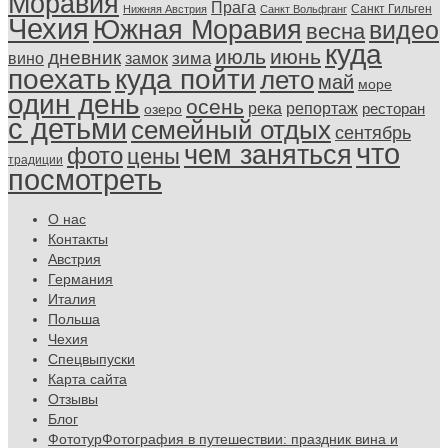
Моравия
Прага
Санкт Гильген
Нижняя Австрия
Санкт Вольфганг
Чехия
Южная Моравия
видео
весна
куда
июль
июнь
дневник
замок
зима
вино
поехать
куда пойти
лето
май
море
один день
осень
репортаж
река
ресторан
озеро
с детьми
семейный отдых
сентябрь
что
чем заняться
фото
цены
традиции
посмотреть
О нас
Контакты
Австрия
Германия
Италия
Польша
Чехия
Спецвыпуски
Карта сайта
Отзывы
Блог
Фототур
Фотография в путешествии: праздник вина и