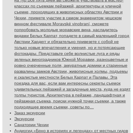
на тур Все пять дней вы сможете участвовать в мастер-
классах по съемкам пейзажей, архитектуры и уличной
съемке, проходящих в живописных областях Австрии и
Чехии, примете участие в самом знаменитом чешском
винном фестивале Moravské vinobraní, сможете
попробовать молодые моравские вина, насладитесь
видами Белых Карпат, попадете в самый маленький город
Австрии Хардегг и обязательно привезете с собой не
только новые впечатления и умения, но и потрясающие
фотокадры. Представьте себе волнистые луга и ряды
зеленых виноградников Южной Моравии, разноцветные и
ровно очерченные поля, аккуратные домики и старинные
развалины замков Австрии, живописные холмы, подъемы
и скалистые местности Белых Карпат и Палавы. Эта
поездка для вас, если вам интересны секреты съемок
удивительных пейзажей и загадочные места, куда не ездят
толпы туристов. Архитектура в пейзаже, ландшафтная и
пейзажная съемка, поиски нужной точки съемки, а также
подходящее время съемки, советы по…
Заказ экскурсии
Экскурсии
Санатории Чехии
Аудиогид «Брно в историях и легендах» от местных гидов