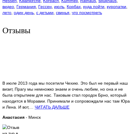
Hessen
,
Kiliankirche
,
Korbach
,
Kummell
,
Rathaus
,
spukhaus
,
видео
,
Германия
,
Гессен
,
июль
,
Корбах
,
куда пойти
,
куропатки
,
лето
,
один день
,
с детьми
,
свинья
,
что посмотреть
Отзывы
В июле 2013 года мы посетили Чехию. Это был не первый наш
визит, Прагу мы немножко знаем и очень любим, но она и не
была открытием для нас. Таковым стал городок Брно, который
находится в Моравии. Принимали и сопровождали нас там Юра
и Лена. И вот,…
ЧИТАТЬ ДАЛЬШЕ
Анастасия
- Минск