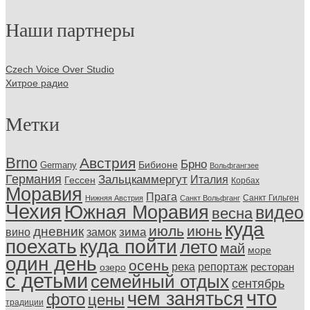
Наши партнеры
Czech Voice Over Studio
Хитрое радио
Метки
Brno
Австрия
Брно
Бибионе
Germany
Вольфгангзее
Германия
Зальцкаммергут
Италия
Гессен
Корбах
Моравия
Прага
Санкт Гильген
Нижняя Австрия
Санкт Вольфганг
Чехия
Южная Моравия
видео
весна
куда
июль
июнь
дневник
замок
зима
вино
поехать
куда пойти
лето
май
море
один день
осень
репортаж
река
ресторан
озеро
с детьми
семейный отдых
сентябрь
что
чем заняться
фото
цены
традиции