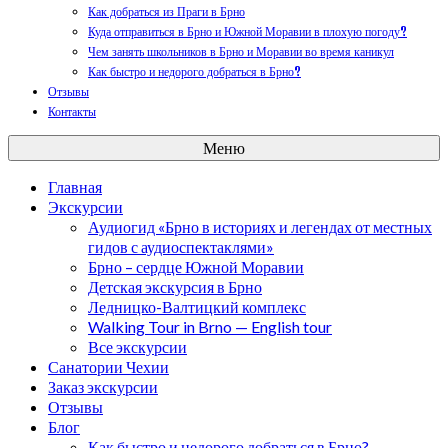
Как добраться из Праги в Брно
Куда отправиться в Брно и Южной Моравии в плохую погоду?
Чем занять школьников в Брно и Моравии во время каникул
Как быстро и недорого добраться в Брно?
Отзывы
Контакты
Меню
Главная
Экскурсии
Аудиогид «Брно в историях и легендах от местных
гидов с аудиоспектаклями»
Брно – сердце Южной Моравии
Детская экскурсия в Брно
Ледницко-Валтицкий комплекс
Walking Tour in Brno — English tour
Все экскурсии
Санатории Чехии
Заказ экскурсии
Отзывы
Блог
Как быстро и недорого добраться в Брно?