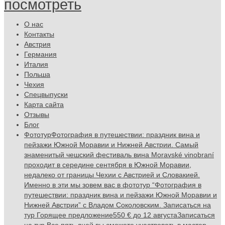
посмотреть
О нас
Контакты
Австрия
Германия
Италия
Польша
Чехия
Спецвыпуски
Карта сайта
Отзывы
Блог
Фототур
Фотография в путешествии: праздник вина и
пейзажи Южной Моравии и Нижней Австрии. Самый
знаменитый чешский фестиваль вина Moravské vinobraní
проходит в середине сентября в Южной Моравии,
недалеко от границы Чехии с Австрией и Словакией.
Именно в эти мы зовем вас в фототур “Фотография в
путешествии: праздник вина и пейзажи Южной Моравии и
Нижней Австрии” с Владом Соколовским. Записаться на
тур Горящее предложение550 € до 12 августаЗаписаться