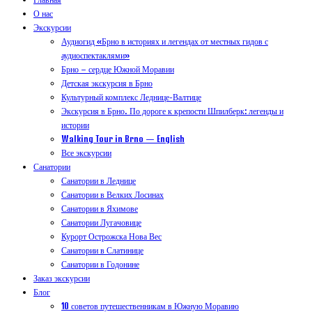
О нас
Экскурсии
Аудиогид «Брно в историях и легендах от местных гидов с
аудиоспектаклями»
Брно – сердце Южной Моравии
Детская экскурсия в Брно
Культурный комплекс Леднице-Валтице
Экскурсия в Брно. По дороге к крепости Шпилберк: легенды и
истории
Walking Tour in Brno — English
Все экскурсии
Санатории
Санатории в Леднице
Санатории в Велких Лосинах
Санатории в Яхимове
Санатории Лугачовице
Курорт Острожска Нова Вес
Санатории в Слатинице
Санатории в Годонине
Заказ экскурсии
Блог
10 советов путешественникам в Южную Моравию