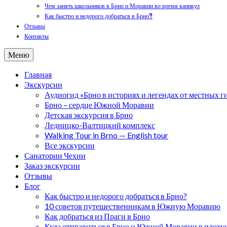
Чем занять школьников в Брно и Моравии во время каникул
Как быстро и недорого добраться в Брно?
Отзывы
Контакты
Меню
Главная
Экскурсии
Аудиогид «Брно в историях и легендах от местных г
Брно – сердце Южной Моравии
Детская экскурсия в Брно
Ледницко-Валтицкий комплекс
Walking Tour in Brno — English tour
Все экскурсии
Санатории Чехии
Заказ экскурсии
Отзывы
Блог
Как быстро и недорого добраться в Брно?
10 советов путешественникам в Южную Моравию
Как добраться из Праги в Брно
Куда отправиться в Брно и Южной Моравии в плоху