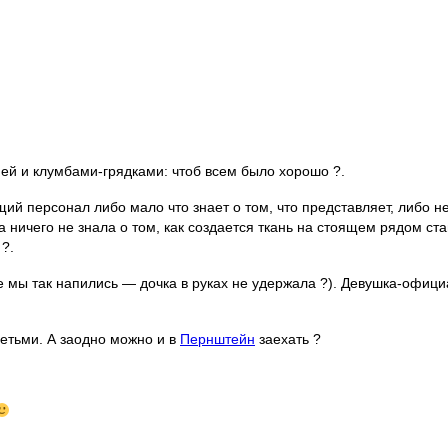
ей и клумбами-грядками: чтоб всем было хорошо ?.
 персонал либо мало что знает о том, что представляет, либо не 
ха ничего не знала о том, как создается ткань на стоящем рядом ст
?.
е мы так напились — дочка в руках не удержала ?). Девушка-официа
детьми. А заодно можно и в
Пернштейн
заехать ?