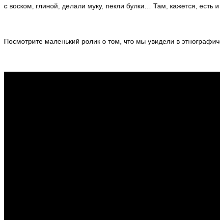
с воском, глиной, делали муку, пекли булки… Там, кажется, есть и 
Посмотрите маленький ролик о том, что мы увидели в этнографич