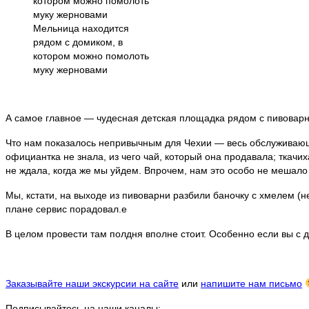
Мельница находится
рядом с домиком, в
котором можно помолоть
муку жерновами
А самое главное — чудесная детская площадка рядом с пивоварн
Что нам показалось непривычным для Чехии — весь обслуживающий
официантка не знала, из чего чай, который она продавала; ткачи
не ждала, когда же мы уйдем. Впрочем, нам это особо не мешало 
Мы, кстати, на выходе из пивоварни разбили баночку с хмелем (н
плане сервис порадовал.е
В целом провести там полдня вполне стоит. Особенно если вы с 
Заказывайте наши экскурсии на сайте
или
напишите нам письмо
Подписывайтесь на наши каналы: