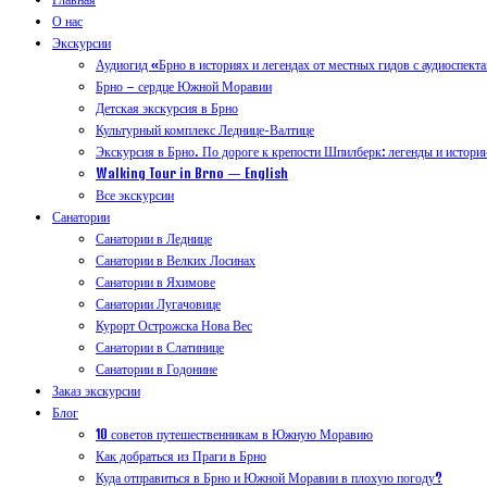
О нас
Экскурсии
Аудиогид «Брно в историях и легендах от местных гидов с аудиоспект
Брно – сердце Южной Моравии
Детская экскурсия в Брно
Культурный комплекс Леднице-Валтице
Экскурсия в Брно. По дороге к крепости Шпилберк: легенды и истори
Walking Tour in Brno — English
Все экскурсии
Санатории
Санатории в Леднице
Санатории в Велких Лосинах
Санатории в Яхимове
Санатории Лугачовице
Курорт Острожска Нова Вес
Санатории в Слатинице
Санатории в Годонине
Заказ экскурсии
Блог
10 советов путешественникам в Южную Моравию
Как добраться из Праги в Брно
Куда отправиться в Брно и Южной Моравии в плохую погоду?